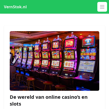
VernStok.nl
Op
De wereld van online casino’s en
slots